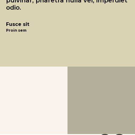
pulvinar, pharetra nulla vel, imperdiet
odio.
Fusce sit
Proin sem