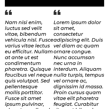
Nam nisi enim,
Lorem ipsum dolor
luctus sed velit
sit amet,
vitae, bibendum
consectetur
vehicula nisl. Fusce
adipiscing elit. Duis
varius vitae lectus
vel diam ac quam
eu efficitur. Nullam
ornare congue.
at ante ut est
Nunc accumsan
condimentum
nec urna in
pharetra. Quisque
interdum. Aliquam
faucibus vel neque
nulla turpis, tempus
quis volutpat. Sed
vel ornare ac,
pellentesque
dignissim id massa.
mollis porttitor.
Proin cursus quam
Fusce sit amet
vitae elit pharetra
ipsum pulvinar,
feugiat. Curabitur