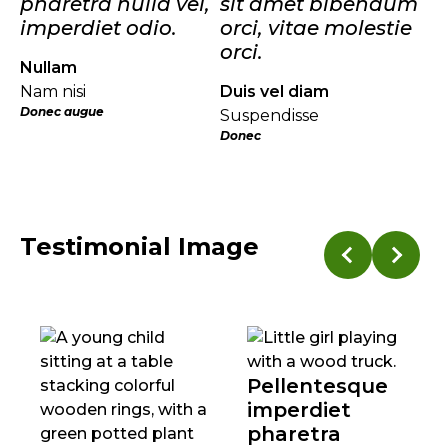
pharetra nulla vel,
sit amet bibendum
imperdiet odio.
orci, vitae molestie
orci.
Nullam
Nam nisi
Duis vel diam
Donec augue
Suspendisse
Donec
Testimonial Image
Pellentesque
imperdiet
pharetra